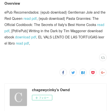
Overview
ePub Recomendados: {epub download} Gentleman Jole and the
Red Queen
read pdf
, {epub download} Pasta Grannies: The
Official Cookbook: The Secrets of Italy's Best Home Cooks
read
pdf
, [Pdf/ePub] Writing in the Dark by Tim Waggoner download
ebook
download pdf
, EL VALS LENTO DE LAS TORTUGAS leer
el libro
read pdf
,
chagewycinky's Ownd
フォロー